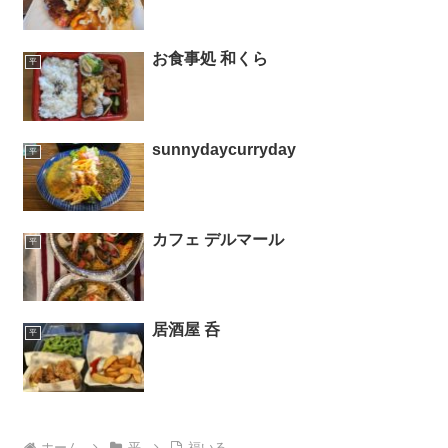
お食事処 和くら
平
sunnydaycurryday
平
カフェ デルマール
平
居酒屋 呑
平
ホーム
平
福いる