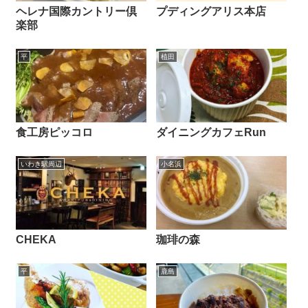
ヘレナ国際カントリー倶
プディングアリス本店
楽部
平
植田
食工房ピッコロ
ダイニングカフェRun
いわき駅周辺
小名浜
CHEKA
珈琲の森
平
鹿島