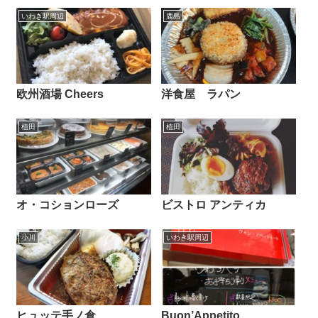
いわき駅周辺
鹿島
欧州酒場 Cheers
洋食屋 ラパン
植田
植田
オ・コションローズ
ビストロ アンティカ
小川
いわき駅周辺
ヒュッテ手ノ倉
Buon’Appetito