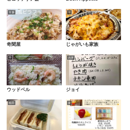
常磐
平
奇聞屋
じゃがいも家族
平
勿来
ウッドベル
ジョイ
植田
泉