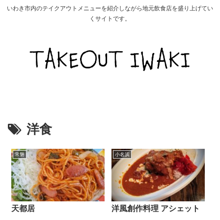
いわき市内のテイクアウトメニューを紹介しながら地元飲食店を盛り上げてい
くサイトです。
洋食
常磐
小名浜
天都居
洋風創作料理 アシェット