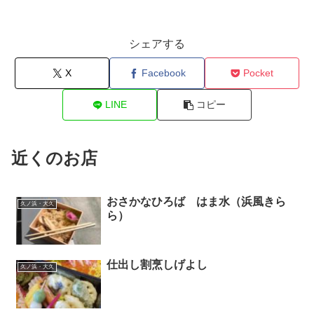
シェアする
X
Facebook
Pocket
LINE
コピー
近くのお店
おさかなひろば はま水（浜風きら
久ノ浜・大久
ら）
仕出し割烹しげよし
久ノ浜・大久