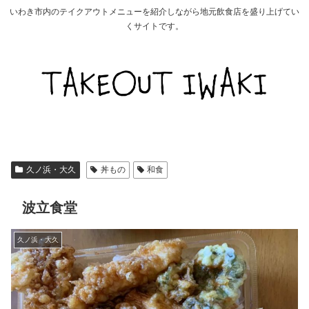
いわき市内のテイクアウトメニューを紹介しながら地元飲食店を盛り上げてい
くサイトです。
久ノ浜・大久
丼もの
和食
波立食堂
久ノ浜・大久