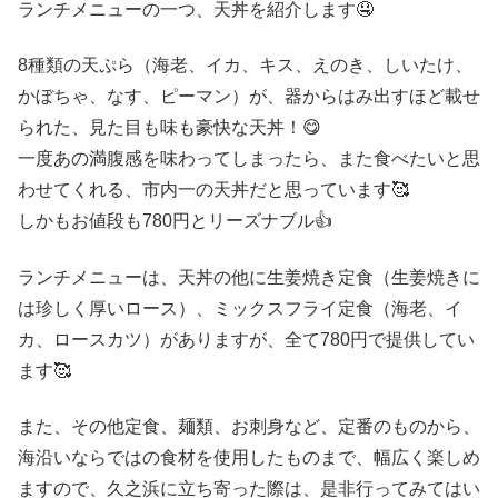
ランチメニューの一つ、天丼を紹介します🤤
8種類の天ぷら（海老、イカ、キス、えのき、しいたけ、
かぼちゃ、なす、ピーマン）が、器からはみ出すほど載せ
られた、見た目も味も豪快な天丼！😋
一度あの満腹感を味わってしまったら、また食べたいと思
わせてくれる、市内一の天丼だと思っています🥰
しかもお値段も780円とリーズナブル👍
ランチメニューは、天丼の他に生姜焼き定食（生姜焼きに
は珍しく厚いロース）、ミックスフライ定食（海老、イ
カ、ロースカツ）がありますが、全て780円で提供してい
ます🥰
また、その他定食、麺類、お刺身など、定番のものから、
海沿いならではの食材を使用したものまで、幅広く楽しめ
ますので、久之浜に立ち寄った際は、是非行ってみてはい