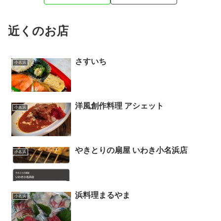
近くのお店
さすいち
小名浜
洋風創作料理 アシェット
小名浜
やきとりの扇屋 いわき小名浜店
小名浜
浜料理まるやま
小名浜