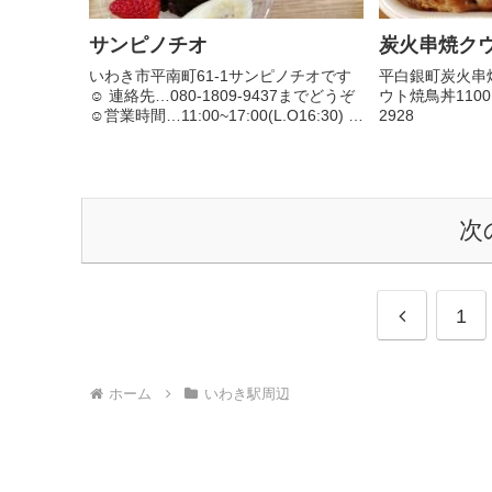
サンピノチオ
炭火串焼ク
いわき市平南町61-1サンピノチオです
平白銀町炭火串
☺ 連絡先…080-1809-9437までどうぞ
ウト焼鳥丼1100円
☺営業時間…11:00~17:00(L.O16:30) テ
2928
イクアウトメニュー、リニューアルで
す。 またまた手書きでごめんなさい！
写真は、キーマカレースパ...
次
前
1
へ
ホーム
いわき駅周辺