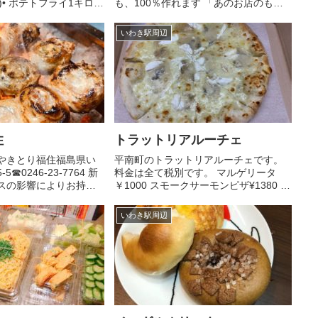
(税込)• ポテトフライ1キロ&
も、100％作れます 「あのお店のもつ
⭐️わんぱくパクパク盛り
鍋が自宅でも食べれる!!」Hikoberのも
税込)• 特製唐揚げ10個 • タ
つ鍋セット1,500円（税込）※約4人前
いわき駅周辺
・もつ200g・スープ・キャベツ・...
住
トラットリアルーチェ
やきとり福住福島県い
平南町のトラットリアルーチェです。
︎0246-23-7764 新
料金は全て税別です。 マルゲリータ
スの影響によりお持ち
￥1000 スモークサーモンピザ¥1380 ク
営業しております。 焼
ワトロフォルマッジョ¥1580 小柱とス
ご飯物、お弁当など
ティックチャイニーズのクリームスパ
いわき駅周辺
がございますので是非
ゲティ￥1250 国産牛のタリアータ
し...
¥1780など...