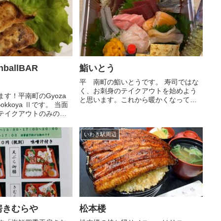
ださいませ！ ◎も...
イ590円鳥ナンコツ揚げ 490...
hballBAR
鮨いとう
平 南町の鮨いとうです。 寿司ではな
く、お刺身のテイクアウトを始めよう
す！平南町のGyoza
と思います。これから暖かくなって来
R Bokkoya Ⅱです。 当面
ますので、お刺身ですと冷蔵庫に保管
はテイクアウトのみの営
も可能です。中身は、通常の鮨いとう
だきます。また、テイ
の寿司ダネになりますので、一品一品
kayaぼっこ家にて承って
が、全国より届けられる最高の食材で...
いわき駅周辺
しくお願いいたしま...
房きむらや
松本楼