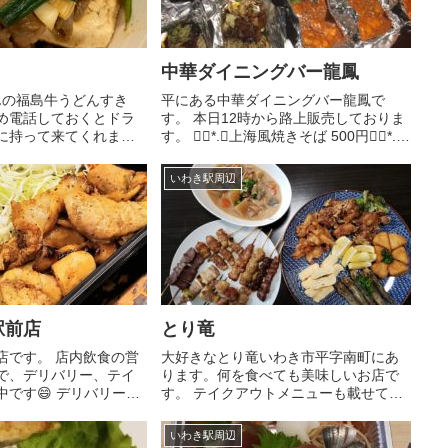
中華ダイニングバー龍鳳
んの福島牛うどんすき
平にある中華ダイニングバー龍鳳で
予め電話しておくとドラ
す。 本日12時から路上販売しておりま
に持って来てくれま
す。 ❁⃘*.ﾟ上海風焼きそば 500円❁⃘*.ﾟ
に牛肉だけでなく、お
五目チャーハン 500円(写真)❁⃘*.ﾟ焼売
うどんがギュッと入っ
＆春巻きセット 500円 ❁*·⑅オードブル
いわき駅周辺
ままレンジOKです。ヒ
3000円～御予算に応じて承り...
真撮り忘れまし...
駅前店
とり竜
店です。 店内飲食の営
大好きなとり竜いわき市平字南町にあ
で、デリバリー、テイ
ります。何を食べても美味しいお店で
です😄 デリバリーは
す。 テイクアウトメニューも載せてお
いわき駅近郊の企業さ
きます。焼き鳥5点盛り 890円目光
さま、お店さまでおね
唐揚げ 690円唐揚
いわき駅周辺
１個からお届けしま～
げ 490円カマンベールフラ