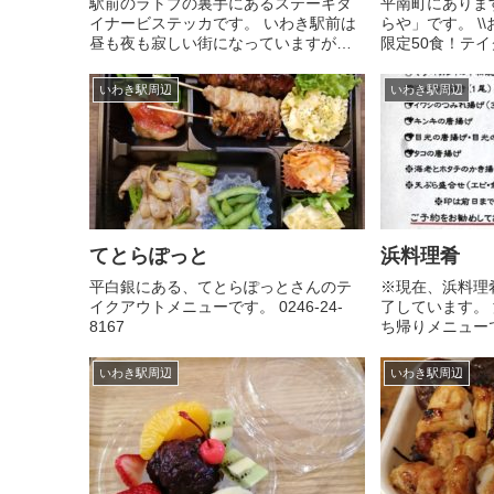
駅前のラトブの裏手にあるステーキダ
平南町にありま
イナービステッカです。 いわき駅前は
らや」です。 \\
昼も夜も寂しい街になっていますが、
限定50食！テイク
頑張って営業を続けています。 ステー
お昼のランチ替
キのテイクアウトやってます。箱代は
会社帰りに寄っ
いわき駅周辺
いわき駅周辺
当面の間サービス致します。たまには
も🍶✨ 事前に
お肉を食べてストレスを解消してく...
ズにお渡し出来..
てとらぽっと
浜料理肴
平白銀にある、てとらぽっとさんのテ
※現在、浜料理
イクアウトメニューです。 0246-24-
了しています。
8167
ち帰りメニュー
屋さんビル二階
アウトは平日のみ
いわき駅周辺
いわき駅周辺
みになりました
げの提供は終了し