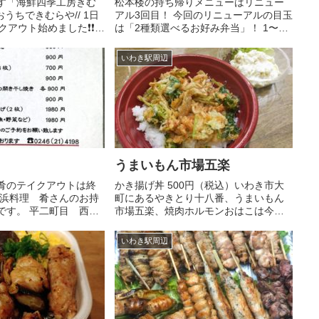
す「海鮮四季工房きむ
松本楼の持ち帰りメニューはリニュー
おうちできむらや// 1日
アル3回目！ 今回のリニューアルの目玉
アウト始めました❗️❗️
は「2種類選べるお好み弁当」！ 1〜6
わりでもいいですし、
までの丼を自由にえらんでもらい、１
て頂き晩酌のお供にで
つのお弁当に二種類入るお弁当です！
いわき駅周辺
ご予約頂きますとスムー
あと数がまとまれば配達もします！ 人
.
気は「うなぎ幕の内」や「...
うまいもん市場五楽
肴のテイクアウトは終
かき揚げ丼 500円（税込）いわき市大
 浜料理 肴さんのお持
町にあるやきとり十八番、うまいもん
です。 平二町目 西村
市場五楽、焼肉ホルモンおはこは今日
のお店です。 ※テイク
からテイクアウトのみとなった。真ん
、17~18時のお渡しの
中のお店五楽でテイクアウト販売をや
いわき駅周辺
。また天ぷら、かき揚
ってました。テイクアウト営業は
ました。...
11:30〜20:00 かき揚げ丼の...