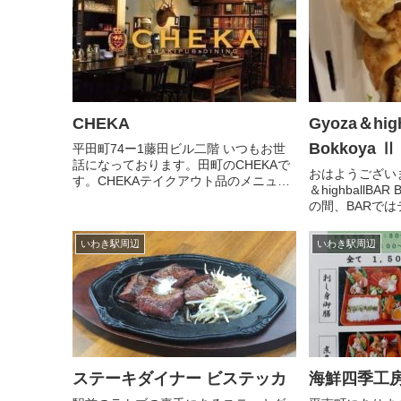
ス…600円☆から揚げカレー…...
す！ぜひご利用く
CHEKA
Gyoza＆hig
Bokkoya Ⅱ
平田町74ー1藤田ビル二階 いつもお世
話になっております。田町のCHEKAで
おはようございま
す。CHEKAテイクアウト品のメニュー
＆highballBA
になります。 只今、オーナー１人で営
の間、BARで
業している状態ですので先にお電話い
業とさせていた
ただければ助かります。または状況に
クアウトはiza
よっては田町周辺なら出...
いわき駅周辺
いわき駅周辺
おりますのでよろ
ステーキダイナー ビステッカ
海鮮四季工