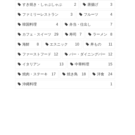
すき焼き・しゃぶしゃぶ
2
唐揚げ
3
ファミリーレストラン
3
フルーツ
4
韓国料理
4
弁当・仕出し
7
カフェ・スイーツ
29
寿司
7
ラーメン
8
海鮮
8
エスニック
10
丼もの
11
ファーストフード
12
バー・ダイニングバー
12
イタリアン
13
中華料理
15
焼肉・ステーキ
17
焼き鳥
18
洋食
24
沖縄料理
1