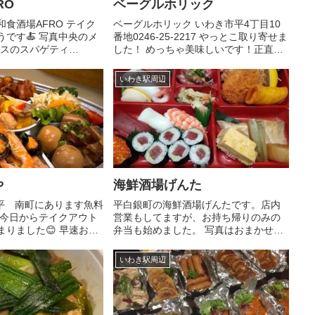
RO
ベーグルホリック
食酒場AFRO テイク
ベーグルホリック いわき市平4丁目10
です🍝 写真中央のメ
番地0246-25-2217 やっとこ取り寄せま
ラスのスパゲティ
した！ めっちゃ美味しいです！正直、
^ ^その他、店内グランド
ここのベーグルの美味しさ半端ない😙
文可☎️ 現在、店内営
現在は通販のみ。下記HPから注文でき
いわき駅周辺
により5/6までお休み
ま〰️す。↓ ↓www.bagel-holic...
..
や
海鮮酒場げんた
 平 南町にあります魚料
平白銀町の海鮮酒場げんたです。店内
 今日からテイクアウト
営業もしてますが、お持ち帰りのみの
りました😊 早速お客
弁当も始めました。 写真はおまかせ特
いております🚗 その
製弁当1880円(税別)たいへんお得です❗
ブル3000円税込 本日
その他寿司の盛り込み、刺身、一品料
いわき駅周辺
黒豚角煮と煮卵⚪︎たらこ
理のお持ち帰りもございます。 板
さんおまかせにぎり(10...