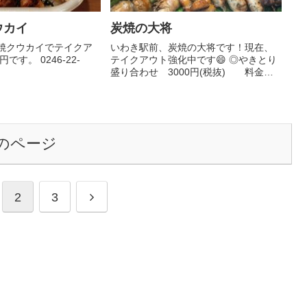
ウカイ
炭焼の大将
焼クウカイでテイクア
いわき駅前、炭焼の大将です！現在、
です。 0246-22-
テイクアウト強化中です😄 ◎やきとり
盛り合わせ 3000円(税抜) 料金は
変わりますがお好みﾁｮｲｽもできます。
◎大将名物 手羽揚 3本400円～◎宅
飲みおつまみセット ◎居酒屋ベント
ウ◎お子さま用盛り合...
のページ
次
2
3
へ