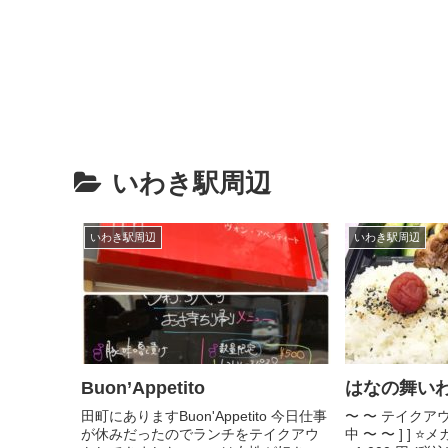
いわき駅周辺
いわき駅周辺
いわき駅周辺
Buon’Appetito
はなの舞い
田町にありますBuon'Appetito 今日仕事
〜 〜 テイクア
が休みだったのでランチをテイクアウ
中 〜 〜 ] ] 