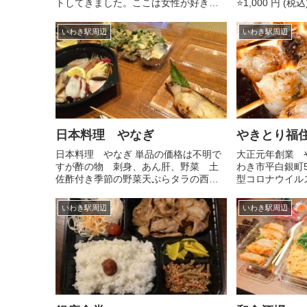
トしてきました。ここは女性が好きな
⭐️1,000 円 
野菜を沢山使ってるお店です。 今日は
特製唐揚げ20個
数量限定の トマトソースパスタ500円
⭐️1,500 円 (
いわき駅周辺
いわき駅周辺
豚味噌漬けごはん 880円ベビーホタテ
コさんウ...
とアスパラ...
日本料理 やなぎ
やきとり福
日本料理 やなぎ 単品の価格は不明で
大正元年創業 
すが酢の物 刺身、あん肝、野菜 土
わき市平白銀町5-5☎
佐酢付き季節の野菜天ぷらタラの西京
型コロナウイル
漬け目光の塩焼き以上で約6000円 実は
帰りをメインに
普段からお持ち帰りメニューはあると
き鳥、揚げ物、
いわき駅周辺
いわき駅周辺
のこと。お品書は普段通りその日の仕
様々なメニュー
入れで色々とあるようです。自...
よろしくお願い申