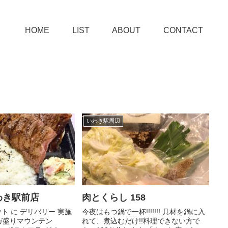
HOME
LIST
ABOUT
CONTACT
いわき駅周辺
わき駅前店
肉とくらし 158
ウト に デリバリー 実施
今夜はもつ鍋で一杯!!!!!!! 具材を鍋に入
⭐️メガ盛りマウンテン
れて、煮込むだけ!!料理できない方で