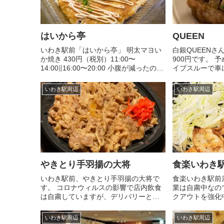
はいから亭
QUEEN
いわき駅前「はいから亭」 明太マヨい
白銀QUEENさ
か焼き 430円（税別）11:00〜
900円です。 
14:00∥16:00〜20:00 小腹が減ったので
イブスルーで車
明太マヨいか焼きをテイクアウト。電
す。小さな容器
気式いか焼き機でオーダーを受けてか
野菜、お豆腐、
いわき駅周辺
いわき駅周辺
ら調理。モチっとしたようなコリッと
ています。その
したような何と...
ロミチカレー、写
やきとり手羽揚の大将
食楽いわき
いわき駅前、やきとり手羽揚の大将で
食楽いわき駅前
す。 コロナウィルスの影響で店内飲食
業は自粛中なの
は自粛していますが、デリバリーとテ
クアウトを強化中
イクアウトを実施中です。 ☆牛
すみませんが、
丼………630円☆から揚げ弁当…750円
ま、クリニック
いわき駅周辺
いわき駅周辺
☆ソーツかつ丼…780円☆カレーライ
がいします🙇