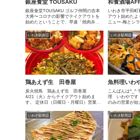
銀座食堂 TOUSAKU
和食酒場AF
銀座食堂TOUSAKU ゴルフ仲間の吉本
いわき市平田町和
大将〜コロナの影響でテイクアウトを
アウト始めたよう
始めたということで、早速「焼肉弁当
ニュー-梅とシ
900円」を頼みましたぁ〜 焼肉屋さん
¥900（税別）
も経営しているので、焼肉めちゃめち
メニュー内から注
いわき駅周辺
いわき駅周辺
ゃ美味しかったです。皆さんも是非、
業は緊急事態宣言
食べてみて下さ〜い❢ 福島...
ですが、テイクア.
鶏あえず生 田巻屋
魚料理いわ
炭火焼鳥 鶏あえず生 田巻屋
こんばんは^_^
4/21（火）からテイクアウト始めま
理 いわやです
す。 定休日（日曜日・月曜日）営業時
のみの営業が始ま
間 11時30分〜13時（焼鳥丼・串焼き
様に取りにきて頂
除く）炭の関係上13時〜19時（全品）
日のお任せオード
いわき駅周辺
いわき駅周辺
丼物 3種類 税込¥650（鶏そぼろ丼・
のメニュー ⚪︎
唐揚げ丼・焼鳥丼）単...
入り卵焼き⚪...