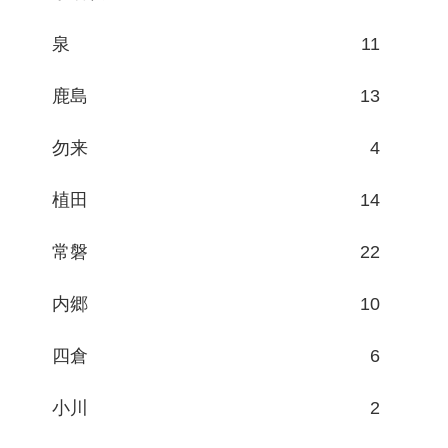
泉
11
鹿島
13
勿来
4
植田
14
常磐
22
内郷
10
四倉
6
小川
2